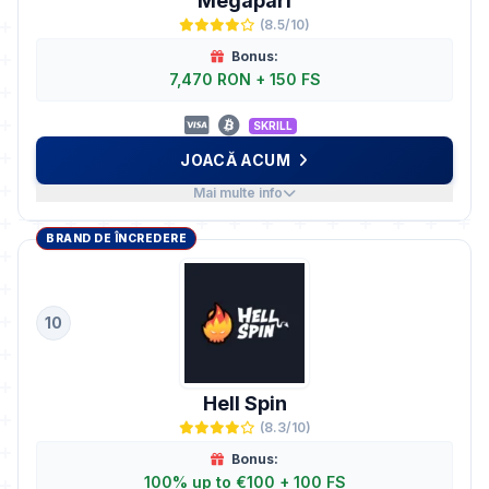
Megapari
Limited payment methods
(8.5/10)
Bonus:
7,470 RON + 150 FS
SKRILL
JOACĂ ACUM
Mai multe info
BRAND DE ÎNCREDERE
DE CE NE PLACE
RTP: 96%
Min Deposit: 10 RON
Payout speed: Under 1 hour
10
Casino Games: 6000+
BINE DE ȘTIUT
Hell Spin
Support not always 24/7
(8.3/10)
Bonus:
100% up to €100 + 100 FS