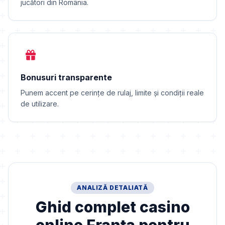
jucători din România.
Bonusuri transparente
Punem accent pe cerințe de rulaj, limite și condiții reale
de utilizare.
ANALIZĂ DETALIATĂ
Ghid complet casino