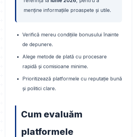
referință la
iunie 2026
, pentru a
menține informațiile proaspete și utile.
Verifică mereu condițiile bonusului înainte
de depunere.
Alege metode de plată cu procesare
rapidă și comisioane minime.
Prioritizează platformele cu reputație bună
și politici clare.
Cum evaluăm
platformele