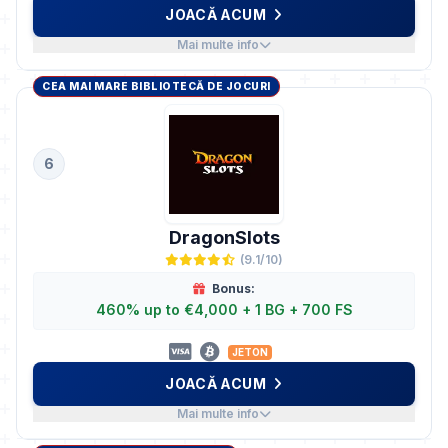
JOACĂ ACUM
Mai multe info
CEA MAI MARE BIBLIOTECĂ DE JOCURI
DE CE NE PLACE
RTP: 97%
Min Deposit: €5
Payout speed: 1-3 hours
6
Casino Games: 4000+
BINE DE ȘTIUT
DragonSlots
Limited crypto options
(9.1/10)
Bonus:
460% up to €4,000 + 1 BG + 700 FS
JETON
JOACĂ ACUM
Mai multe info