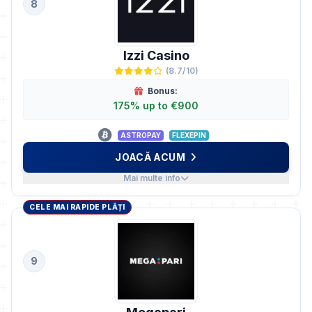
8
Casino Games: 7000+
BINE DE ȘTIUT
Izzi Casino
Interface can feel cluttered
(8.7/10)
Bonus:
175% up to €900
ASTROPAY
FLEXEPIN
JOACĂ ACUM
Mai multe info
CELE MAI RAPIDE PLĂȚI
DE CE NE PLACE
RTP: 96%
Min Deposit: €5
Payout speed: 1-24 hours
9
Casino Games: 4500+
BINE DE ȘTIUT