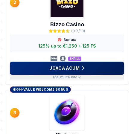
Payout speed: 1-24 hours
2
Casino Games: 5000+
BINE DE ȘTIUT
Bizzo Casino
Complex bonus terms
(9.7/10)
Bonus:
125% up to €1,250 + 125 FS
SKRILL
JOACĂ ACUM
Mai multe info
HIGH-VALUE WELCOME BONUS
DE CE NE PLACE
RTP: 96%
Min Deposit: €10
Payout speed: Instant
3
Casino Games: 6000+
BINE DE ȘTIUT