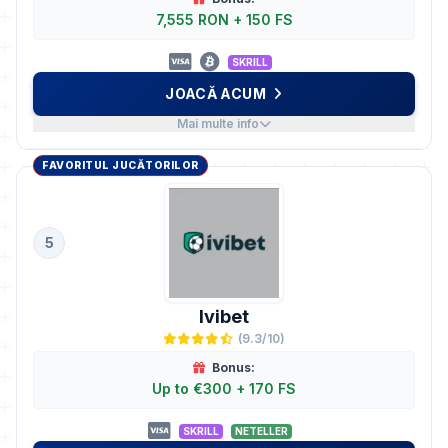
7,555 RON + 150 FS
SKRILL
JOACĂ ACUM
Mai multe info
FAVORITUL JUCĂTORILOR
DE CE NE PLACE
RTP: 96%
Min Deposit: 10 RON
Payout speed: Up to 24 hours
5
Casino Games: 5500+
BINE DE ȘTIUT
Ivibet
Higher wagering requirements
(9.3/10)
Bonus:
Up to €300 + 170 FS
SKRILL
NETELLER