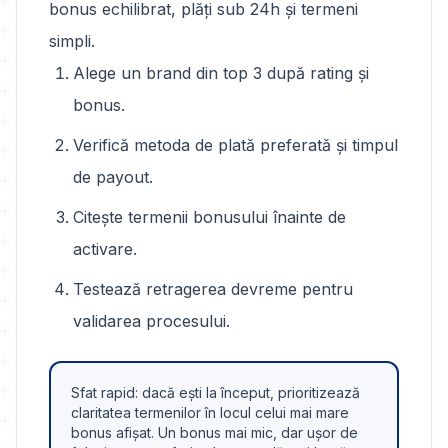
bonus echilibrat, plăți sub 24h și termeni
simpli.
Alege un brand din top 3 după rating și
bonus.
Verifică metoda de plată preferată și timpul
de payout.
Citește termenii bonusului înainte de
activare.
Testează retragerea devreme pentru
validarea procesului.
Sfat rapid: dacă ești la început, prioritizează
claritatea termenilor în locul celui mai mare
bonus afișat. Un bonus mai mic, dar ușor de