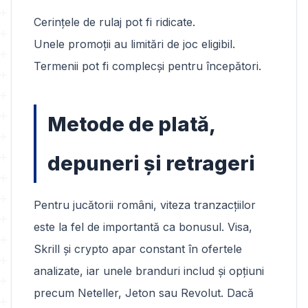
Cerințele de rulaj pot fi ridicate.
Unele promoții au limitări de joc eligibil.
Termenii pot fi complecși pentru începători.
Metode de plată,
depuneri și retrageri
Pentru jucătorii români, viteza tranzacțiilor
este la fel de importantă ca bonusul. Visa,
Skrill și crypto apar constant în ofertele
analizate, iar unele branduri includ și opțiuni
precum Neteller, Jeton sau Revolut. Dacă