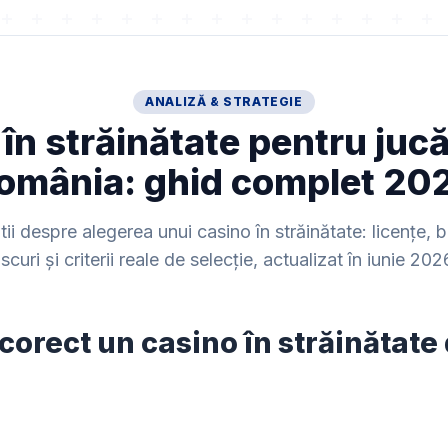
ANALIZĂ & STRATEGIE
în străinătate pentru jucă
omânia: ghid complet 20
tii despre alegerea unui casino în străinătate: licențe, bo
iscuri și criterii reale de selecție, actualizat în iunie 202
corect un casino în străinătate 