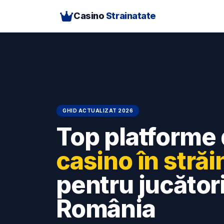
Casino
Strainatate
GHID ACTUALIZAT 2026
Top platforme
casino în străi
pentru jucători
România