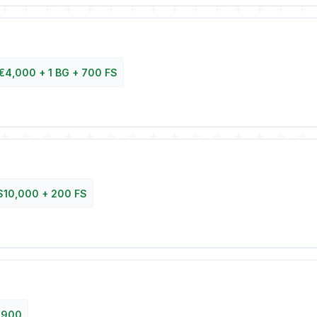
BINE DE ȘTIUT
Limited crypto options
€4,000 + 1 BG + 700 FS
BINE DE ȘTIUT
Withdrawal processing can be sl
$10,000 + 200 FS
BINE DE ȘTIUT
Interface can feel cluttered
€900