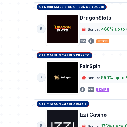
CEA MAI MARE BIBLIOTECĂ DE JOCURI
DE CE NE PLACE
RTP: 97%
DragonSlots
Min Deposit: €5
Payout speed: 1-3 hours
6
460% up to 
Bonus:
Casino Games: 4000+
JETON
CEL MAI BUN CAZINO CRYPTO
DE CE NE PLACE
RTP: 96%
FairSpin
Min Deposit: €10
Payout speed: 1-24 hours
7
550% up to 
Bonus:
Casino Games: 8000+
SKRILL
CEL MAI BUN CAZINO MOBIL
DE CE NE PLACE
RTP: 97%
Izzi Casino
Min Deposit: €1
Payout speed: Under 1 hour
8
175% up to 
Bonus: