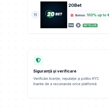
RTP: 97%
20Bet
Min Deposit: €5
Payout speed: 1-3 hours
11
100% up to 
Bonus:
Casino Games: 3500+
NETELLER
DE CE NE PLACE
RTP: 96%
Min Deposit: €1
Payout speed: 1-24 hours
Casino Games: 5000+
Siguranță și verificare
Verificăm licențe, reputație și politici KYC
înainte de a recomanda orice platformă.