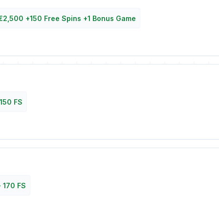
€2,500 +150 Free Spins +1 Bonus Game
BINE DE ȘTIUT
Wagering: Bonus x40
 150 FS
BINE DE ȘTIUT
Higher wagering requirements
 170 FS