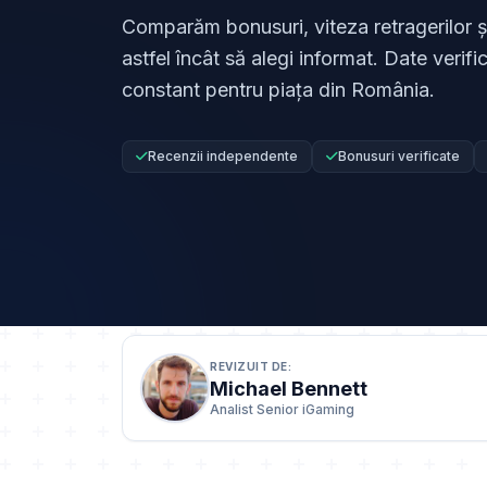
Comparăm bonusuri, viteza retragerilor și 
astfel încât să alegi informat.
Date verific
constant pentru piața din România.
Recenzii independente
Bonusuri verificate
REVIZUIT DE:
Michael Bennett
Analist Senior iGaming