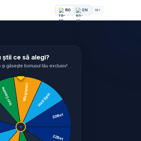
RO
EN
18+
 știi ce să alegi?
a și găsește bonusul tău exclusiv!