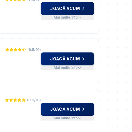
JOACĂ ACUM
Mai multe info
(9.5/10)
JOACĂ ACUM
Mai multe info
(9.3/10)
JOACĂ ACUM
Mai multe info