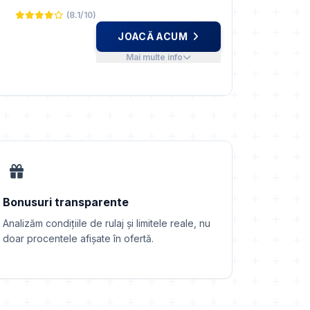
(8.1/10)
JOACĂ ACUM
Mai multe info
Bonusuri transparente
Analizăm condițiile de rulaj și limitele reale, nu
doar procentele afișate în ofertă.