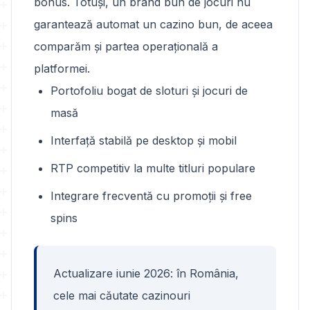
bonus. Totuși, un brand bun de jocuri nu
garantează automat un cazino bun, de aceea
comparăm și partea operațională a
platformei.
Portofoliu bogat de sloturi și jocuri de
masă
Interfață stabilă pe desktop și mobil
RTP competitiv la multe titluri populare
Integrare frecventă cu promoții și free
spins
Actualizare iunie 2026: în România,
cele mai căutate cazinouri