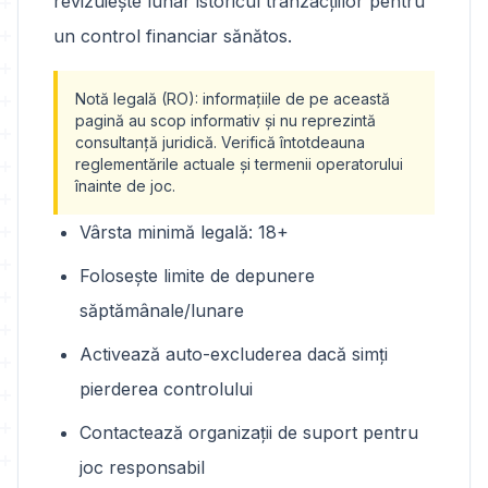
revizuiește lunar istoricul tranzacțiilor pentru
un control financiar sănătos.
Notă legală (RO): informațiile de pe această
pagină au scop informativ și nu reprezintă
consultanță juridică. Verifică întotdeauna
reglementările actuale și termenii operatorului
înainte de joc.
Vârsta minimă legală: 18+
Folosește limite de depunere
săptămânale/lunare
Activează auto-excluderea dacă simți
pierderea controlului
Contactează organizații de suport pentru
joc responsabil