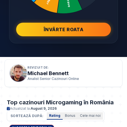
ÎNVÂRTE ROATA
REVIZUIT DE:
Michael Bennett
Analist Senior Cazinouri Online
Top cazinouri Microgaming în România
Actualizat la:
August 9, 2026
Rating
Bonus
Cele mai noi
SORTEAZĂ DUPĂ: