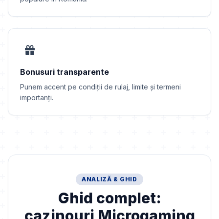
Bonusuri transparente
Punem accent pe condiții de rulaj, limite și termeni
importanți.
ANALIZĂ & GHID
Ghid complet:
cazinouri Microgaming