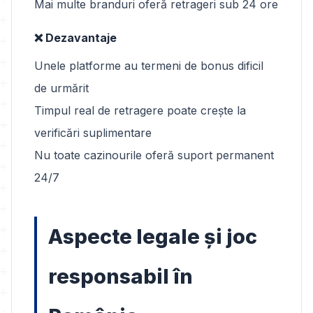
Mai multe branduri oferă retrageri sub 24 ore
❌ Dezavantaje
Unele platforme au termeni de bonus dificil
de urmărit
Timpul real de retragere poate crește la
verificări suplimentare
Nu toate cazinourile oferă suport permanent
24/7
Aspecte legale și joc
responsabil în