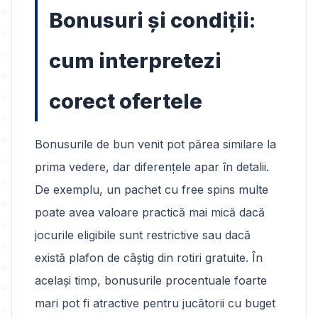
Bonusuri și condiții:
cum interpretezi
corect ofertele
Bonusurile de bun venit pot părea similare la
prima vedere, dar diferențele apar în detalii.
De exemplu, un pachet cu free spins multe
poate avea valoare practică mai mică dacă
jocurile eligibile sunt restrictive sau dacă
există plafon de câștig din rotiri gratuite. În
același timp, bonusurile procentuale foarte
mari pot fi atractive pentru jucătorii cu buget