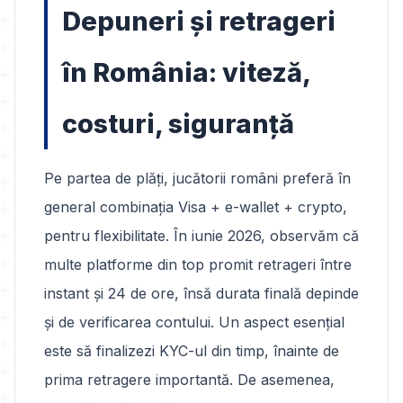
Depuneri și retrageri
în România: viteză,
costuri, siguranță
Pe partea de plăți, jucătorii români preferă în
general combinația Visa + e-wallet + crypto,
pentru flexibilitate. În iunie 2026, observăm că
multe platforme din top promit retrageri între
instant și 24 de ore, însă durata finală depinde
și de verificarea contului. Un aspect esențial
este să finalizezi KYC-ul din timp, înainte de
prima retragere importantă. De asemenea,