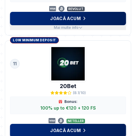
REVOLUT
JOACĂ ACUM
Mai multe info
LOW MINIMUM DEPOSIT
DE CE NE PLACE
RTP: 97%
Min Deposit: €5
Payout speed: 1-3 hours
11
Casino Games: 3500+
BINE DE ȘTIUT
20Bet
Smaller welcome bonus
(8.1/10)
Bonus:
100% up to €120 + 120 FS
NETELLER
JOACĂ ACUM