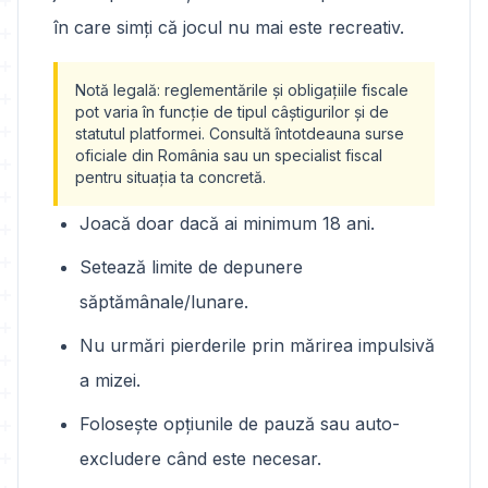
în care simți că jocul nu mai este recreativ.
Notă legală: reglementările și obligațiile fiscale
pot varia în funcție de tipul câștigurilor și de
statutul platformei. Consultă întotdeauna surse
oficiale din România sau un specialist fiscal
pentru situația ta concretă.
Joacă doar dacă ai minimum 18 ani.
Setează limite de depunere
săptămânale/lunare.
Nu urmări pierderile prin mărirea impulsivă
a mizei.
Folosește opțiunile de pauză sau auto-
excludere când este necesar.