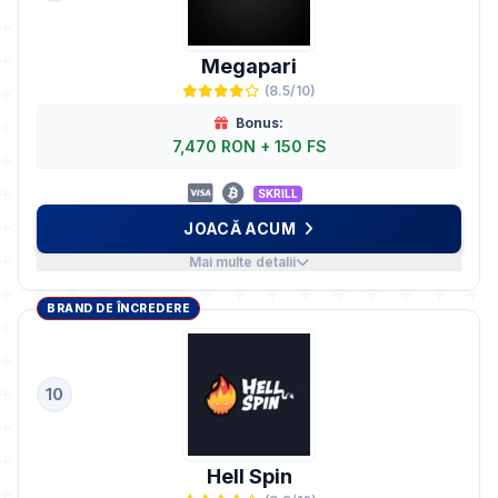
BINE DE ȘTIUT
Megapari
Limited payment methods
(8.5/10)
Bonus:
7,470 RON + 150 FS
SKRILL
JOACĂ ACUM
Mai multe detalii
BRAND DE ÎNCREDERE
DE CE NE PLACE
RTP: 96%
Min Deposit: 10 RON
Payout speed: Under 1 hour
10
Casino Games: 6000+
BINE DE ȘTIUT
Hell Spin
Support not always 24/7