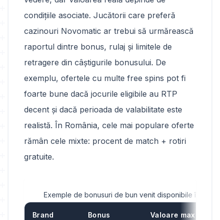
condițiile asociate. Jucătorii care preferă
cazinouri Novomatic ar trebui să urmărească
raportul dintre bonus, rulaj și limitele de
retragere din câștigurile bonusului. De
exemplu, ofertele cu multe free spins pot fi
foarte bune dacă jocurile eligibile au RTP
decent și dacă perioada de valabilitate este
realistă. În România, cele mai populare oferte
rămân cele mixte: procent de match + rotiri
gratuite.
Exemple de bonusuri de bun venit disponibile în topul
Brand
Bonus
Valoare max
Ob