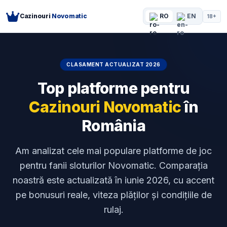
Cazinouri
Novomatic
RO
EN
18+
CLASAMENT ACTUALIZAT 2026
Top platforme pentru
Cazinouri Novomatic
în
România
Am analizat cele mai populare platforme de joc
pentru fanii sloturilor Novomatic.
Comparația
noastră este actualizată în iunie 2026
, cu accent
pe bonusuri reale, viteza plăților și condițiile de
rulaj.