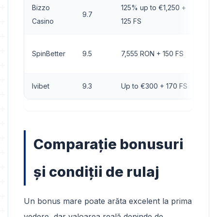
Bizzo
125% up to €1,250 +
9.7
In
Casino
125 FS
Pâ
SpinBetter
9.5
7,555 RON + 150 FS
o
Ivibet
9.3
Up to €300 + 170 FS
1-
Comparație bonusuri
și condiții de rulaj
Un bonus mare poate arăta excelent la prima
vedere, dar valoarea reală depinde de