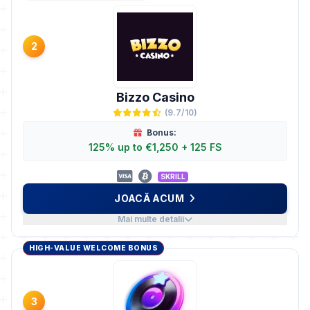
RTP: 97%
Min Deposit: €1
Payout speed: 1-24 hours
2
Casino Games: 5000+
BINE DE ȘTIUT
Bizzo Casino
Complex bonus terms
(9.7/10)
Bonus:
125% up to €1,250 + 125 FS
SKRILL
JOACĂ ACUM
Mai multe detalii
HIGH-VALUE WELCOME BONUS
DE CE NE PLACE
RTP: 96%
Min Deposit: €10
Payout speed: Instant
3