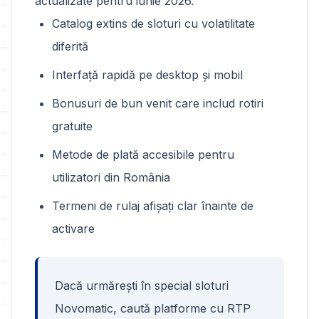
actualizate pentru iunie 2026.
Catalog extins de sloturi cu volatilitate
diferită
Interfață rapidă pe desktop și mobil
Bonusuri de bun venit care includ rotiri
gratuite
Metode de plată accesibile pentru
utilizatori din România
Termeni de rulaj afișați clar înainte de
activare
Dacă urmărești în special sloturi
Novomatic, caută platforme cu RTP