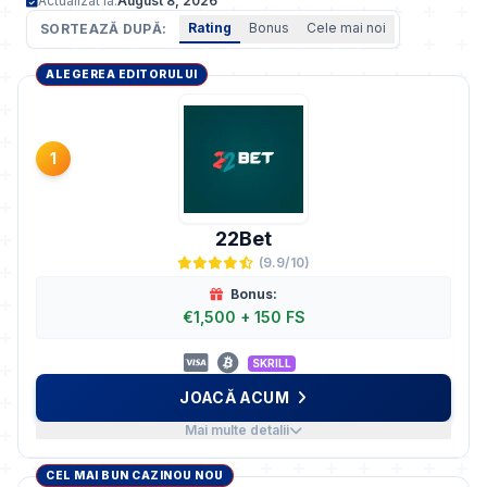
Actualizat la:
August 8, 2026
Rating
Bonus
Cele mai noi
SORTEAZĂ DUPĂ:
ALEGEREA EDITORULUI
1
22Bet
(9.9/10)
Bonus:
€1,500 + 150 FS
SKRILL
JOACĂ ACUM
Mai multe detalii
CEL MAI BUN CAZINOU NOU
DE CE NE PLACE